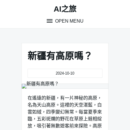
Skip
AI之旅
to
content
OPEN MENU
新疆有高原嗎？
2024-10-10
在遙遠的新疆，有一片神秘的高原，
名為天山高原。這裡的天空湛藍，白
雲如絨，四季變幻無常。每當夏季來
臨，五彩斑斕的野花在草原上競相綻
放，吸引著無數遊客前來探險。高原