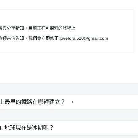
習與分享新知，目前正在AI探索的旅程上
歡迎來信告知，我們會立即修正:
loveforai520@gmail.com
上最早的鐵路在哪裡建立？
t:
地球現在是冰期嗎？