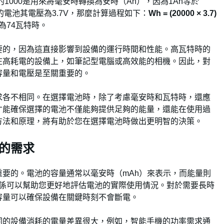
的1000是用來將毫安時轉換為安時（Ah），因為1Ah等於
Ah的電池其電壓為3.7V，那麼計算過程如下：
Wh = (20000 × 3.7)
為74瓦特時。
要的，因為這直接影響到設備的運行時間和性能。高瓦特時的
在高耗電的設備上，如筆記型電腦或高效能的相機。因此，對
容量和電壓是至關重要的。
求各不相同。在選擇電池時，除了考慮毫安時和瓦特時，還應
才能確保選擇的電池不僅能夠提供足夠的能量，還能在使用過
方法和原理，將有助於您在選擇電池時做出更明智的決策。
的需求
要的。電池的容量通常以毫安時（mAh）來表示，而能量則
關係可以幫助您更好地評估電池的實際使用情況。對於需要長時
容量可以確保設備在關鍵時刻不會斷電。
同的設備消耗的電量差異很大，例如，智能手機的功率需求通